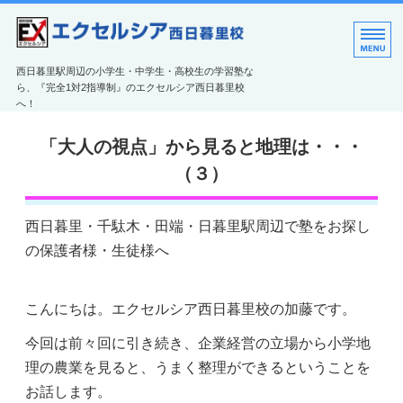
エクセルシア西日暮里
西日暮里駅周辺の小学生・中学生・高校生の学習塾な
ら、『完全1対2指導制』のエクセルシア西日暮里校
へ！
教室のご案内
「大人の視点」から見ると地理は・・・
エクセルシアの特長
（３）
コース紹介
西日暮里・千駄木・田端・日暮里駅周辺で塾をお探し
ご利用案内
の保護者様・生徒様へ
お問い合わせ
こんにちは。エクセルシア西日暮里校の加藤です。
今回は前々回に引き続き、企業経営の立場から小学地
理の農業を見ると、うまく整理ができるということを
お話します。