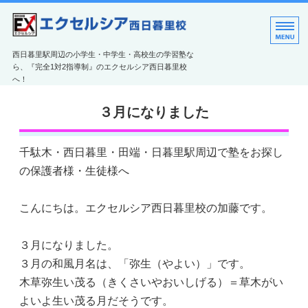
エクセルシア西日暮里
西日暮里駅周辺の小学生・中学生・高校生の学習塾な
ら、『完全1対2指導制』のエクセルシア西日暮里校
へ！
教室のご案内
３月になりました
エクセルシアの特長
千駄木・西日暮里・田端・日暮里駅周辺で塾をお探し
コース紹介
の保護者様・生徒様へ
ご利用案内
こんにちは。エクセルシア西日暮里校の加藤です。
お問い合わせ
３月になりました。
３月の和風月名は、「弥生（やよい）」です。
木草弥生い茂る（きくさいやおいしげる）＝草木がい
よいよ生い茂る月だそうです。