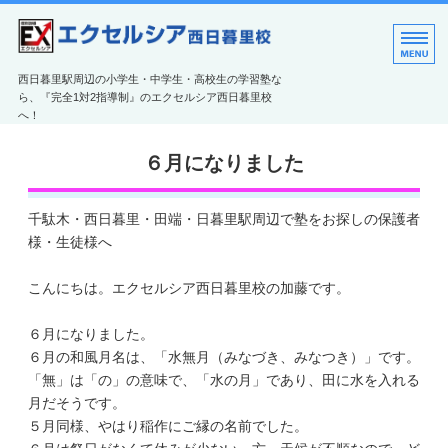
エクセルシア西日暮里
西日暮里駅周辺の小学生・中学生・高校生の学習塾な
ら、『完全1対2指導制』のエクセルシア西日暮里校
へ！
教室のご案内
６月になりました
エクセルシアの特長
千駄木・西日暮里・田端・日暮里駅周辺で塾をお探しの保護者
コース紹介
様・生徒様へ
ご利用案内
こんにちは。エクセルシア西日暮里校の加藤です。
お問い合わせ
６月になりました。
６月の和風月名は、「水無月（みなづき、みなつき）」です。
「無」は「の」の意味で、「水の月」であり、田に水を入れる
月だそうです。
５月同様、やはり稲作にご縁の名前でした。