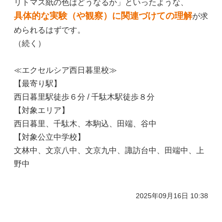
リトマス紙の色は
どうなるか」といったような、
具体的な実験（や観察）に関連づけての理解
が求
められるはずです。
（続く）
≪エクセルシア西日暮里校≫
【最寄り駅】
西日暮里駅徒歩６分 / 千駄木駅徒歩８分
【対象エリア】
西日暮里、千駄木、本駒込、田端、谷中
【対象公立中学校】
文林中、文京八中、文京九中、諏訪台中、田端中、上
野中
2025年09月16日 10:38