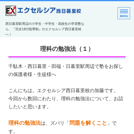
エクセルシア西日暮里
西日暮里駅周辺の小学生・中学生・高校生の学習塾な
ら、『完全1対2指導制』のエクセルシア西日暮里校
へ！
教室のご案内
理科の勉強法（１）
エクセルシアの特長
千駄木・西日暮里・田端・日暮里駅周辺で塾をお探し
コース紹介
の保護者様・生徒様へ
ご利用案内
こんにちは。エクセルシア西日暮里校の加藤です。
お問い合わせ
今回から数回にわたり、理科の勉強法について、お話
したいと思います。
理科の勉強法
問題を解くこと
は、ズバリ「
」で
す。