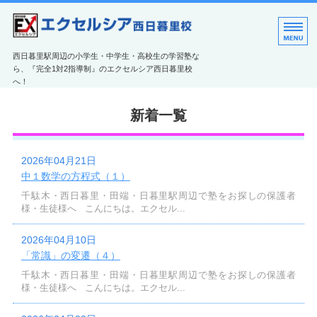
エクセルシア西日暮里
西日暮里駅周辺の小学生・中学生・高校生の学習塾な
ら、『完全1対2指導制』のエクセルシア西日暮里校
へ！
教室のご案内
新着一覧
エクセルシアの特長
2026年04月21日
コース紹介
中１数学の方程式（１）
ご利用案内
千駄木・西日暮里・田端・日暮里駅周辺で塾をお探しの保護者
様・生徒様へ こんにちは。エクセル...
お問い合わせ
2026年04月10日
「常識」の変遷（４）
千駄木・西日暮里・田端・日暮里駅周辺で塾をお探しの保護者
様・生徒様へ こんにちは。エクセル...